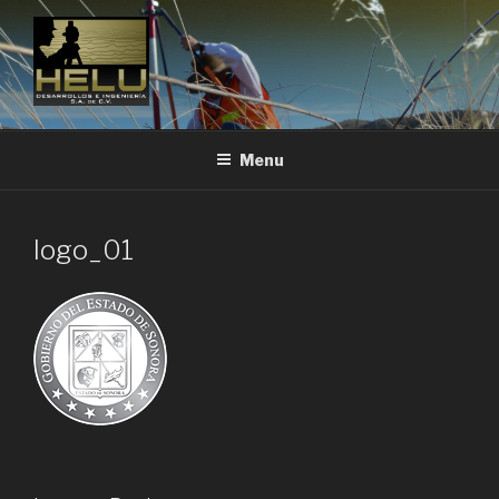
Skip
to
content
Menu
logo_01